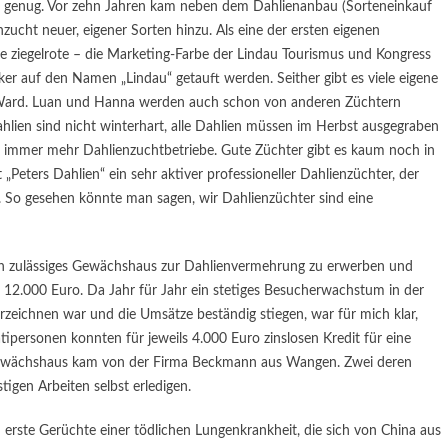
ls genug. Vor zehn Jahren kam neben dem Dahlienanbau (Sorteneinkauf
zucht neuer, eigener Sorten hinzu. Als eine der ersten eigenen
ziegelrote – die Marketing-Farbe der Lindau Tourismus und Kongress
 auf den Namen „Lindau“ getauft werden. Seither gibt es viele eigene
 Ward. Luan und Hanna werden auch schon von anderen Züchtern
lien sind nicht winterhart, alle Dahlien müssen im Herbst ausgegraben
 immer mehr Dahlienzuchtbetriebe. Gute Züchter gibt es kaum noch in
t „Peters Dahlien“ ein sehr aktiver professioneller Dahlienzüchter, der
. So gesehen könnte man sagen, wir Dahlienzüchter sind eine
ich zulässiges Gewächshaus zur Dahlienvermehrung zu erwerben und
a. 12.000 Euro. Da Jahr für Jahr ein stetiges Besucherwachstum in der
rzeichnen war und die Umsätze beständig stiegen, war für mich klar,
ipersonen konnten für jeweils 4.000 Euro zinslosen Kredit für eine
Gewächshaus kam von der Firma Beckmann aus Wangen. Zwei deren
tigen Arbeiten selbst erledigen.
ste Gerüchte einer tödlichen Lungenkrankheit, die sich von China aus