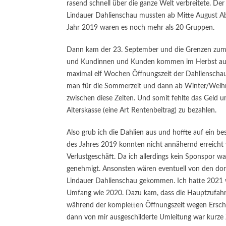
rasend schnell über die ganze Welt verbreitete. D
Lindauer Dahlienschau mussten ab Mitte August Ab
Jahr 2019 waren es noch mehr als 20 Gruppen.
Dann kam der 23. September und die Grenzen zum 
und Kundinnen und Kunden kommen im Herbst aus
maximal elf Wochen Öffnungszeit der Dahlienschau
man für die Sommerzeit und dann ab Winter/Weihna
zwischen diese Zeiten. Und somit fehlte das Geld
Alterskasse (eine Art Rentenbeitrag) zu bezahlen.
Also grub ich die Dahlien aus und hoffte auf ein b
des Jahres 2019 konnten nicht annähernd erreicht w
Verlustgeschäft. Da ich allerdings kein Sponspor w
genehmigt. Ansonsten wären eventuell von den dor
Lindauer Dahlienschau gekommen. Ich hatte 2021 w
Umfang wie 2020. Dazu kam, dass die Hauptzufahrt
während der kompletten Öffnungszeit wegen Erschl
dann von mir ausgeschilderte Umleitung war kurze Z