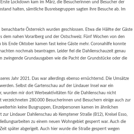
er Erste Lockdown kam im März, die Besucherinnen und Besucher der
stand halten, sämtliche Busreisegruppen sagten ihre Besuche ab. Im
benachbarte Österreich wurden geschlossen. Etwa die Hälfte der Gäste
 dem nahen Vorarlberg und der Ostschweiz. Fünf Wochen von den
 bis Ende Oktober kamen fast keine Gäste mehr. Coronahilfe konnte
chten nochmals beantragen. Leider fiel die Dahlienschauzeit genau
 um zwingende Grundausgaben wie die Pacht der Grundstücke oder die
esseres Jahr 2021. Das war allerdings ebenso ernüchternd. Die Umsätze
erden. Selbst die Gartenschau auf der Lindauer Insel war ein
ar, wurden mir dort Werbeaktivitäten für die Dahlienschau nicht
t verzeichneten 280.000 Besucherinnen und Besuchern einige auch zur
eiterhin keine Busgruppen, Einzelpersonen kamen im ähnlichen
 zur Lindauer Dahlienschau ab Kemptener Straße (B12), Kreisel Esso,
ießungsarbeiten zu einem neuen Wohngebiet gesperrt war. Auch die
eit später abgerigelt. Auch hier wurde die Straße gesperrt wegen