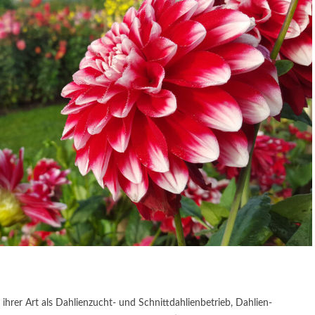
ihrer Art als Dahlienzucht- und Schnittdahlienbetrieb, Dahlien-