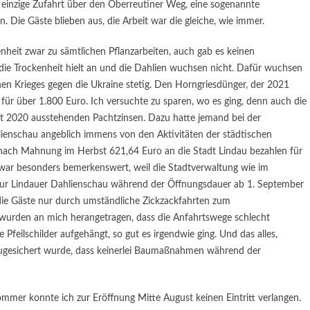
 einzige Zufahrt über den Oberreutiner Weg, eine sogenannte
n. Die Gäste blieben aus, die Arbeit war die gleiche, wie immer.
nheit zwar zu sämtlichen Pflanzarbeiten, auch gab es keinen
die Trockenheit hielt an und die Dahlien wuchsen nicht. Dafür wuchsen
en Krieges gegen die Ukraine stetig. Den Horngriesdünger, der 2021
 für über 1.800 Euro. Ich versuchte zu sparen, wo es ging, denn auch die
it 2020 ausstehenden Pachtzinsen. Dazu hatte jemand bei der
hlienschau angeblich immens von den Aktivitäten der städtischen
 nach Mahnung im Herbst 621,64 Euro an die Stadt Lindau bezahlen für
war besonders bemerkenswert, weil die Stadtverwaltung wie im
 zur Lindauer Dahlienschau während der Öffnungsdauer ab 1. September
ie Gäste nur durch umständliche Zickzackfahrten zum
wurden an mich herangetragen, dass die Anfahrtswege schlecht
e Pfeilschilder aufgehängt, so gut es irgendwie ging. Und das alles,
ugesichert wurde, dass keinerlei Baumaßnahmen während der
mmer konnte ich zur Eröffnung Mitte August keinen Eintritt verlangen.