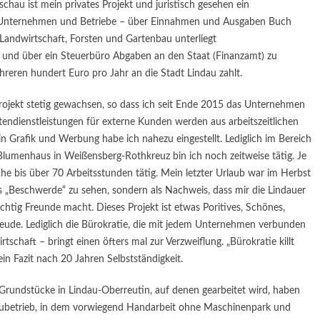
schau ist mein privates Projekt und juristisch gesehen ein
le Unternehmen und Betriebe – über Einnahmen und Ausgaben Buch
 Landwirtschaft, Forsten und Gartenbau unterliegt
e) und über ein Steuerbüro Abgaben an den Staat (Finanzamt) zu
reren hundert Euro pro Jahr an die Stadt Lindau zahlt.
Projekt stetig gewachsen, so dass ich seit Ende 2015 das Unternehmen
tendienstleistungen für externe Kunden werden aus arbeitszeitlichen
n Grafik und Werbung habe ich nahezu eingestellt. Lediglich im Bereich
Blumenhaus in Weißensberg-Rothkreuz bin ich noch zeitweise tätig. Je
e bis über 70 Arbeitsstunden tätig. Mein letzter Urlaub war im Herbst
als „Beschwerde“ zu sehen, sondern als Nachweis, dass mir die Lindauer
chtig Freunde macht. Dieses Projekt ist etwas Poritives, Schönes,
eude. Lediglich die Bürokratie, die mit jedem Unternehmen verbunden
rtschaft – bringt einen öfters mal zur Verzweiflung. „Bürokratie killt
in Fazit nach 20 Jahren Selbstständigkeit.
 Grundstücke in Lindau-Oberreutin, auf denen gearbeitet wird, haben
ubetrieb, in dem vorwiegend Handarbeit ohne Maschinenpark und