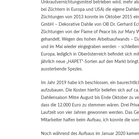
Unkrautvernichtungsmittel betrieben wird, mehr a
bei Züchtern in Europa und USA) die eigene Dahlien
Züchtungen von 2013 konnte im Oktober 2015 eine 
GmbH – Dekorative Dahlie von OB Dr. Gerhard Ecker
Züchtungen von der Flame of Peace bis zur Mary
gehandelt. Wegen des hohen Arbeitsaufwands – Dah
und im Mai wieder eingegraben werden – schließen
Europa, lediglich in Oberösterreich befindet sich mi
jährlich neue „HAPET“-Sorten auf den Markt bringt
aussterbende Spezies.
Im Jahr 2019 habe ich beschlossen, ein baurechtl
aufzubauen. Die Kosten hierfür beliefen sich auf c
Dahliensaison Mitte August bis Ende Oktober zu ve
dass die 12.000 Euro zu stemmen wären. Drei Privat
Laufzeit von vier Jahren gewonnen werden. Das 
Mitarbeiter halfen beim Aufbau, ich konnte die sons
Noch während des Aufbaus im Januar 2020 kamen er